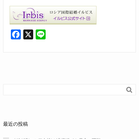
F
X
Li
a
n
c
e
e
b
o

o
k
最近の投稿