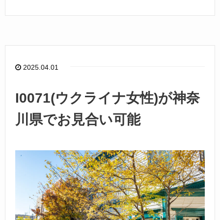
a
n
c
e
e
b
o
2025.04.01
o
k
I0071(ウクライナ女性)が神奈
川県でお見合い可能