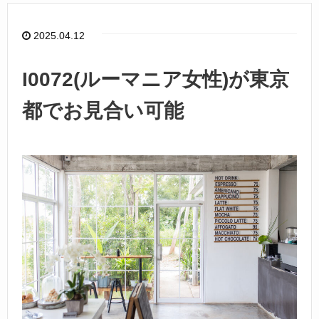
b
o
2025.04.12
o
k
I0072(ルーマニア女性)が東京
都でお見合い可能