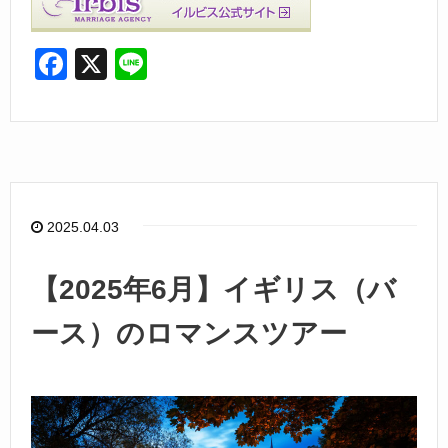
F
X
Li
a
n
c
e
e
b
o
2025.04.03
o
k
【2025年6月】イギリス（バ
ース）のロマンスツアー