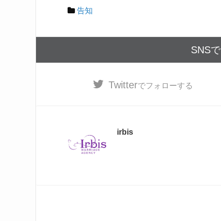
b
告知
o
o
SNS
k
Twitter
でフォローする
irbis