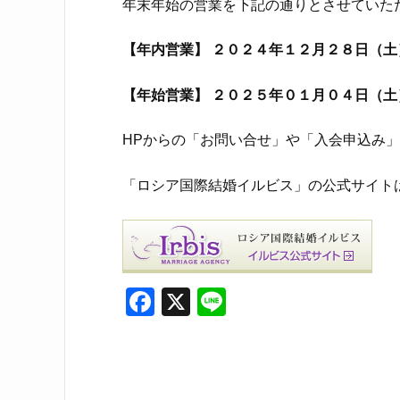
年末年始の営業を下記の通りとさせていた
【年内営業】 ２０２４年１２月２８日（土
【年始営業】 ２０２５年０１月０４日（土
HPからの「お問い合せ」や「入会申込み
「ロシア国際結婚イルビス」の公式サイト
F
X
Li
a
n
c
e
e