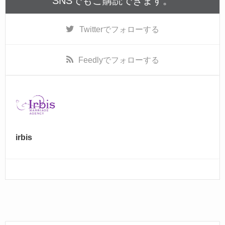
SNSでもご購読できます。
o
k
Twitter
でフォローする
Feedly
でフォローする
irbis