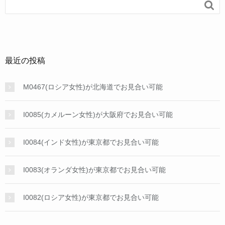

最近の投稿
M0467(ロシア女性)が北海道でお見合い可能
I0085(カメルーン女性)が大阪府でお見合い可能
I0084(インド女性)が東京都でお見合い可能
I0083(オランダ女性)が東京都でお見合い可能
I0082(ロシア女性)が東京都でお見合い可能