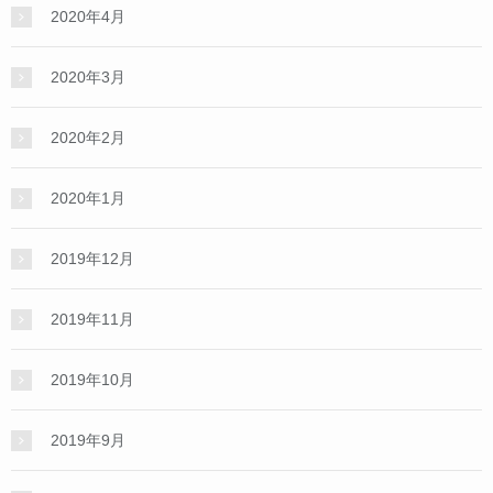
2020年4月
2020年3月
2020年2月
2020年1月
2019年12月
2019年11月
2019年10月
2019年9月