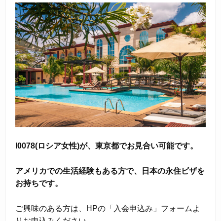
I0078(ロシア女性)が、東京都でお見合い可能です。
アメリカでの生活経験もある方で、日本の永住ビザを
お持ちです。
ご興味のある方は、HPの「入会申込み」フォームよ
りお申込みください。