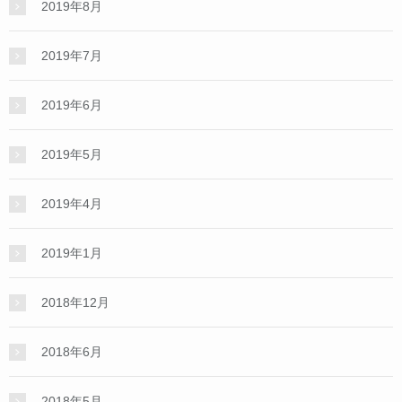
2019年8月
2019年7月
2019年6月
2019年5月
2019年4月
2019年1月
2018年12月
2018年6月
2018年5月